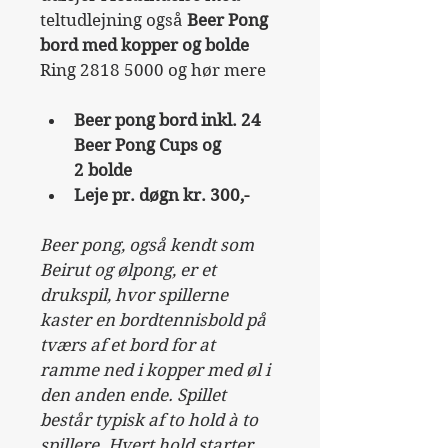
teltudlejning også 
Beer Pong 
bord med kopper og bolde
Ring 2818 5000 og hør mere
Beer pong bord inkl. 24 
Beer Pong Cups og 
2 bolde
Leje pr. døgn kr. 300,-
Beer pong, også kendt som 
Beirut og ølpong, er et 
drukspil, hvor spillerne 
kaster en bordtennisbold på 
tværs af et bord for at 
ramme ned i kopper med øl i 
den anden ende. Spillet 
består typisk af to hold à to 
spillere. Hvert hold starter 