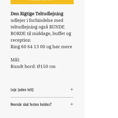
Den Rigtige Teltudlejning 
udlejer i forbindelse med 
teltudlejning også RUNDE 
BORDE til middage, buffet og 
reception
Ring 60 64 13 00 og hør mere
Mål:
Rundt bord: Ø150 cm
Leje (uden telt)
Du har mulighed for at leje 
Hvornår skal festen holdes?
alle vores varer, selvom du 
ikke skal leje telt.
Når du har "tilføjet til kurv" 