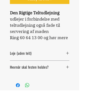
Den Rigtige Teltudlejning 
udlejer i forbindelse med 
teltudlejning også fade til 
servering af maden
Ring 60 64 13 00 og hør mere
Leje (uden telt)
Du har mulighed for at leje 
Hvornår skal festen holdes?
alle vores varer, selvom du 
ikke skal leje telt.
Når du har "tilføjet til kurv" 
Levering af lejede 
klik på linket nederst til 
varer: kr. 400,-
venstre:
Afhentning af lejede 
WEB by
fichogfich.dk
"Indtast dato for FEST" 
og 
varer: kr. 400,-
skriv dd/mdr/år
Max 40 km pr. tur
HUSK at tilføje LEVERING til 