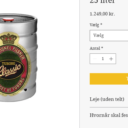
25 liter
Pris
1.249,00 kr.
Vælg
*
Vælg
Antal
*
Leje (uden telt)
Du har mulighed fo
Hvornår skal fes
selvom du ikke ska
Levering af
Når du har "tilføje