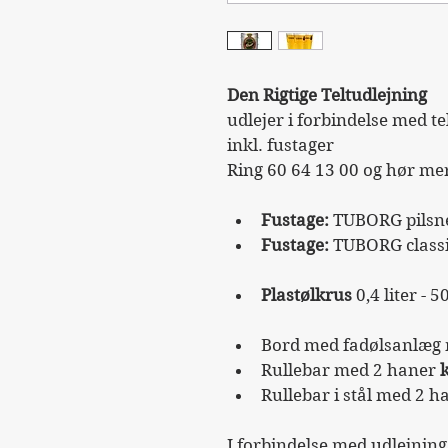
Den Rigtige Teltudlejning 
udlejer i forbindelse med te
inkl. fustager
Ring 60 64 13 00 og hør me
Fustage:
 TUBORG pilsner
Fustage:
 TUBORG classic
Plastølkrus
 0,4 liter - 5
Bord med fadølsanlæg m
Rullebar med 2 haner 
k
Rullebar i stål med 2 h
I forbindelse med udlejning 