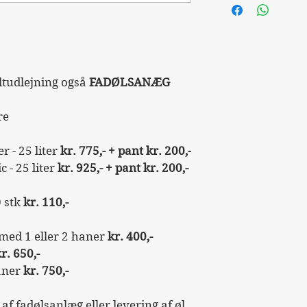
Afhentning 
linket nederst til
Max 40 km 
"Indtast dato for
HUSK at tilføje 
ltudlejning også 
FADØLSANÆG 
re
 - 25 liter 
kr. 775,-
+ pant kr. 200,-
 - 25 liter 
kr. 925,-
+ pant kr. 200,-
0 stk 
kr. 110,-
ed 1 eller 2 haner 
kr. 400,-
r. 650,-
aner 
kr. 750,-
af fadølsanlæg eller levering af øl 